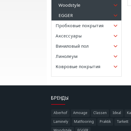
Woodstyle
EGGER
Пробковые покрытия
Аксессуары
Виниловый пол
Линолеум
Ковровые покрытия
БРЕНДЫ
Aberhof
Amoage
Classen
Ideal
Ka
Laminely
Matflooring
Praktik
Tarkett
Woodstyle
EGGER