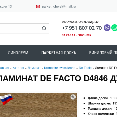
екция 13
parket_chelsi@mail.ru
Работаем без выходных
+7 951 807 02 70
ЗАКАЗАТЬ ЗВОНОК
ЛИНОЛЕУМ
ПАРКЕТНАЯ ДОСКА
ВИНИЛОВЫЙ П
лавная
»
Каталог
»
Ламинат
»
Kronostar swiss krono
»
De Facto
» Ламинат DE Fa
ЛАМИНАТ DE FACTO D4846 Д
Длина доски:
1 38
Ширина доски:
19
Толщина доски:
1
Класс ламината: