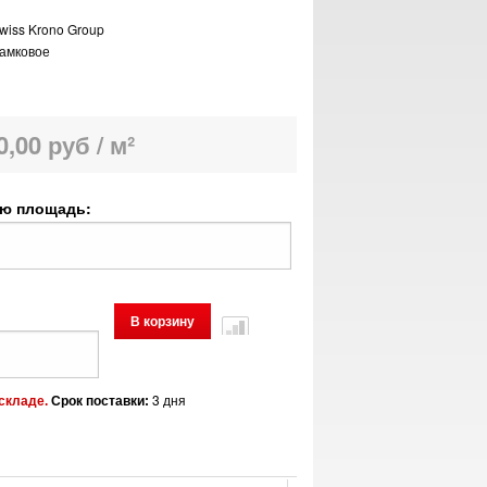
wiss Krono Group
амковое
0,00 руб / м²
ую площадь:
3 дня
складе.
Срок поставки: